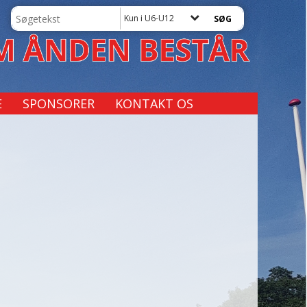
Kun i U6-U12
E
SPONSORER
KONTAKT OS