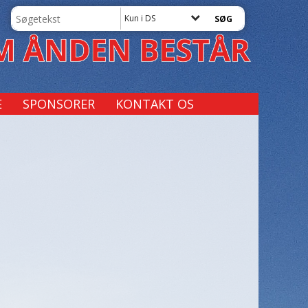
Kun i DS
E
SPONSORER
KONTAKT OS