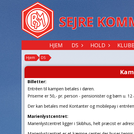
HJEM
DS
HOLD
KLUB
Hjem
DS
Kam
Billetter:
Entréen til kampen betales i døren.
Priserne er 50,- pr. person - pensionister og børn u. 12
Der kan betales med Kontanter og mobilepay i entrée
Marienlystcentret:
Marienlystcentret ligger i Skibhus, helt præcist er adr
Marienlystcentret er et kæmpe center der huser tennis,