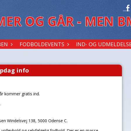
BEN
FODBOLDEVENTS
IND- OG UDMELDELS
pdag info
 år kommer gratis ind.
n.
essen Windelsvej 138, 5000 Odense C.
 volleybold og selvfølgelig fodbold. Der er en masse